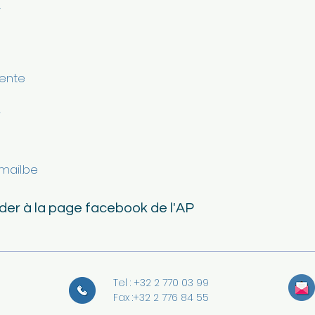
…
dente
r
ail.be
éder à la page facebook de l'AP
Tel : +32 2 770 03 99
Fax :+32 2 776 84 55