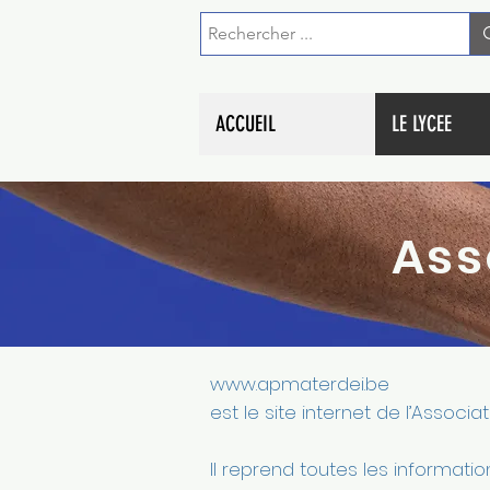
ACCUEIL
LE LYCEE
Ass
www.apmaterdei.be
est le site internet de l’Associa
Il reprend toutes les informati